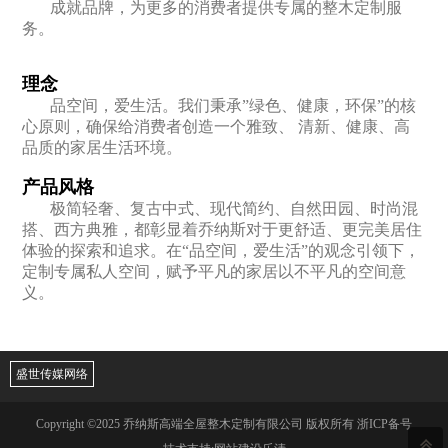
成就品牌，为更多的消费者提供专属的整木定制服
务。
理念
品空间，爱生活。我们秉承”绿色、健康，环保”的核
心原则，确保给消费者创造一个雅致、 清新、健康、高
品质的家居生活环境。
产品风格
极简轻奢、复古中式、现代简约、自然田园、时尚混
搭、西方典雅，都彰显着乔纳斯对于更舒适、更完美居住
体验的探索和追求。在“品空间，爱生活”的观念引领下，
定制专属私人空间，赋予平凡的家居以不平凡的空间意
义。
盛世传媒网络
Copyright ©2025 乔纳斯高端全屋整木定制有限公司 版权所有
浙ICP备号